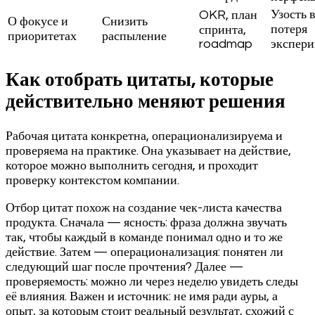
Узость в
OKR, план
О фокусе и
Снизить
потеря
спринта,
приоритетах
распыление
roadmap
экспери
Как отобрать цитаты, которые
действительно меняют решения
Рабочая цитата конкретна, операционализируема и
проверяема на практике. Она указывает на действие,
которое можно выполнить сегодня, и проходит
проверку контекстом компании.
Отбор цитат похож на создание чек-листа качества
продукта. Сначала — ясность: фраза должна звучать
так, чтобы каждый в команде понимал одно и то же
действие. Затем — операционализация: понятен ли
следующий шаг после прочтения? Далее —
проверяемость: можно ли через неделю увидеть следы
её влияния. Важен и источник: не имя ради ауры, а
опыт, за которым стоит реальный результат, схожий с