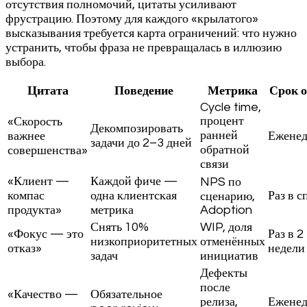
отсутствия полномочий, цитаты усиливают
фрустрацию. Поэтому для каждого «крылатого»
высказывания требуется карта ограничений: что нужно
устранить, чтобы фраза не превращалась в иллюзию
выбора.
Цитата
Поведение
Метрика
Срок о
Cycle time,
процент
«Скорость
Декомпозировать
ранней
важнее
Еженед
задачи до 2–3 дней
обратной
совершенства»
связи
«Клиент —
Каждой фиче —
NPS по
компас
одна клиентская
Раз в с
сценарию,
продукта»
метрика
Adoption
Снять 10%
WIP, доля
«Фокус — это
Раз в 2
низкоприоритетных
отменённых
отказ»
недели
задач
инициатив
Дефекты
после
«Качество —
Обязательное
релиза,
Еженед