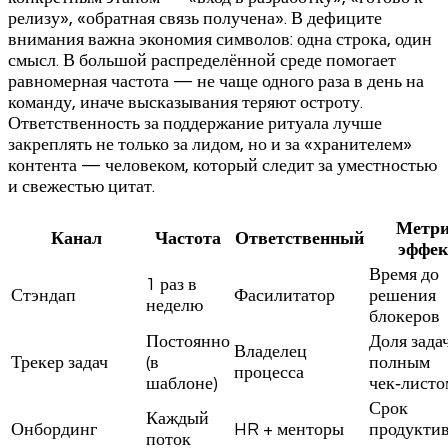
релизу», «обратная связь получена». В дефиците
внимания важна экономия символов: одна строка, один
смысл. В большой распределённой среде помогает
равномерная частота — не чаще одного раза в день на
команду, иначе высказывания теряют остроту.
Ответственность за поддержание ритуала лучше
закреплять не только за лидом, но и за «хранителем»
контента — человеком, который следит за уместностью
и свежестью цитат.
Метри
Канал
Частота
Ответственный
эффек
Время до
1 раз в
Стэндап
Фасилитатор
решения
неделю
блокеров
Постоянно
Доля задач
Владелец
Трекер задач
(в
полным
процесса
шаблоне)
чек‑листо
Срок
Каждый
Онбординг
HR + менторы
продукти
поток