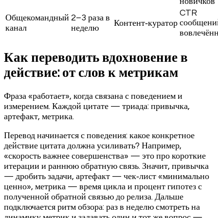
новичков
CTR
Общекомандный
2–3 раза в
сообщени
Контент‑куратор
канал
неделю
вовлечённ
Как переводить вдохновение в
действие: от слов к метрикам
Фраза «работает», когда связана с поведением и
измерением. Каждой цитате — триада: привычка,
артефакт, метрика.
Перевод начинается с поведения: какое конкретное
действие цитата должна усиливать? Например,
«скорость важнее совершенства» — это про короткие
итерации и раннюю обратную связь. Значит, привычка
— дробить задачи, артефакт — чек‑лист «минимально
ценно», метрика — время цикла и процент гипотез с
полученной обратной связью до релиза. Дальше
подключается ритм обзора: раз в неделю смотреть на
динамику метрик и задавать один и тот же вопрос —