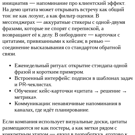
инициатив — напоминание про клиентский эффект.
На демо цитата может открывать встречу как общий
тон: не как лозунг, а как фильтр оценки. В
мессенджерах — аккуратные стикеры с одной‑двумя
фразами, которые не спорят с перепиской, а
возвращают её к делу. В онбординге — карточки с
цитатами, привязанными к кейсам; в ревью —
соединение высказывания со стандартом обратной
связи.
Еженедельный ритуал: открытие стэндапа одной
фразой и коротким примером.
Встроенный интерфейс: подписи в шаблонах задач
и PR‑чеклистах.
Обучение: кейс‑карточки «цитата → решение →
метрика».
Коммуникации: ненавязчивые напоминания в
каналах, где идёт планирование.
Если компания использует визуальные доски, цитаты
размещаются не как постеры, а как метки рядом с
конкретным этапом — «вход в разработку», «готово к