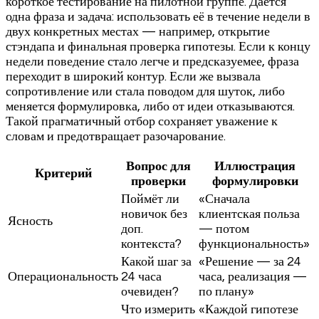
короткое тестирование на пилотной группе. Дается
одна фраза и задача: использовать её в течение недели в
двух конкретных местах — например, открытие
стэндапа и финальная проверка гипотезы. Если к концу
недели поведение стало легче и предсказуемее, фраза
переходит в широкий контур. Если же вызвала
сопротивление или стала поводом для шуток, либо
меняется формулировка, либо от идеи отказываются.
Такой прагматичный отбор сохраняет уважение к
словам и предотвращает разочарование.
Вопрос для
Иллюстрация
Критерий
проверки
формулировки
Поймёт ли
«Сначала
новичок без
клиентская польза
Ясность
доп.
— потом
контекста?
функциональность»
Какой шаг за
«Решение — за 24
Операциональность
24 часа
часа, реализация —
очевиден?
по плану»
Что измерить
«Каждой гипотезе