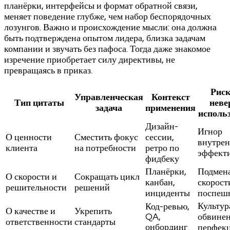
планёрки, интерфейсы и формат обратной связи,
меняет поведение глубже, чем набор беспорядочных
лозунгов. Важно и происхождение мысли: она должна
быть подтверждена опытом лидера, близка задачам
компании и звучать без пафоса. Тогда даже знакомое
изречение приобретает силу директивы, не
превращаясь в приказ.
Риск
Управленческая
Контекст
Тип цитаты
неве
задача
применения
исполь
Дизайн-
Игнор
О ценности
Сместить фокус
сессии,
внутре
клиента
на потребности
ретро по
эффект
фидбеку
Планёрки,
Подмен
О скорости и
Сокращать цикл
канбан,
скорост
решительности
решений
инциденты
поспеш
Культур
Код-ревью,
О качестве и
Укрепить
QA,
обвинен
ответственности
стандарты
онбординг
перфек