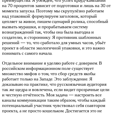
преимущества. Я убеждён, что успех крауд-кампании
на 70 процентов зависит от подготовки и лишь на 30 от
момента запуска. Поэтому мы скрупулёзно работаем
над упаковкой: формулируем заголовок, который
цепляет за живое, пишем сценарий ролика, способный
вызвать мурашки, и прорабатываем систему
вознаграждений так, чтобы она была выгодна и
создателю, и стороннику. Я противник шаблонных
решений — то, что сработало для умных часов, убьёт
проект в области экологичной упаковки, и это важно
понимать с самого начала.
Отдельное внимание я уделяю работе с доверием. В
российском информационном поле существует
множество мифов о том, что сбор средств якобы
работает только на Западе. Это заблуждение. Я
доказываю на практике, что русскоязычная аудитория
так же щедра и вовлечена, если видит прозрачные цели
и честную отчётность. Моя задача — настроить все
каналы коммуникации таким образом, чтобы каждый
потенциальный участник чувствовал себя соавтором
проекта, а не просто кошельком. Достигается это не