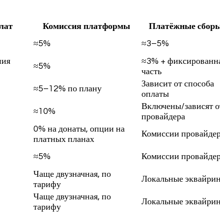
лат
Комиссия платформы
Платёжные сбор
≈5%
≈3–5%
ния
≈3% + фиксированн
≈5%
часть
Зависит от способа
≈5–12% по плану
оплаты
Включены/зависят о
≈10%
провайдера
0% на донаты, опции на
Комиссии провайде
платных планах
≈5%
Комиссии провайде
Чаще двузначная, по
Локальные эквайри
тарифу
Чаще двузначная, по
Локальные эквайри
тарифу