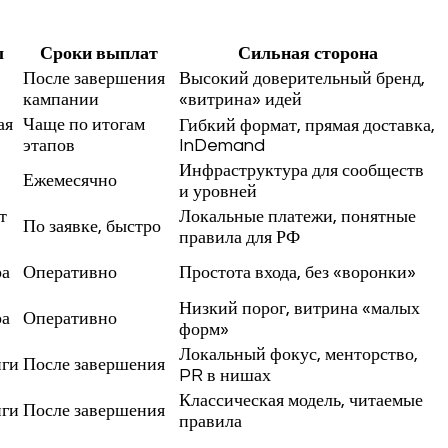
ы
Сроки выплат
Сильная сторона
После завершения
Высокий доверительный бренд,
кампании
«витрина» идей
ая
Чаще по итогам
Гибкий формат, прямая доставка,
этапов
InDemand
Инфраструктура для сообществ
Ежемесячно
и уровней
т
Локальные платежи, понятные
По заявке, быстро
правила для РФ
ра
Оперативно
Простота входа, без «воронки»
Низкий порог, витрина «малых
ра
Оперативно
форм»
Локальный фокус, менторство,
нги
После завершения
PR в нишах
Классическая модель, читаемые
нги
После завершения
правила