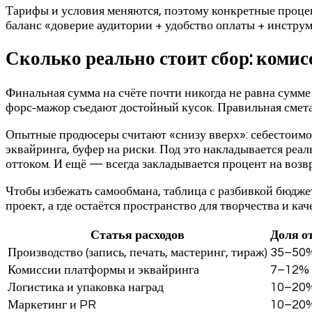
Тарифы и условия меняются, поэтому конкретные процен
баланс «доверие аудитории + удобство оплаты + инстру
Сколько реально стоит сбор: комис
Финальная сумма на счёте почти никогда не равна сумме 
форс‑мажор съедают достойный кусок. Правильная смета н
Опытные продюсеры считают «снизу вверх»: себестоимост
эквайринга, буфер на риски. Под это накладывается ре
оттоком. И ещё — всегда закладывается процент на воз
Чтобы избежать самообмана, таблица с разбивкой бюджет
проект, а где остаётся пространство для творчества и кач
Статья расходов
Доля о
Производство (запись, печать, мастеринг, тираж)
35–50
Комиссии платформы и эквайринга
7–12%
Логистика и упаковка наград
10–20
Маркетинг и PR
10–20