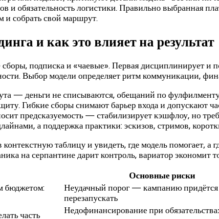
ов и обязательность логистики. Правильно выбранная пла
м и собрать свой маршрут.
нга и как это влияет на результат
 сборы, подписка и «чаевые». Первая дисциплинирует и по
рности. Выбор модели определяет ритм коммуникации, фин
игнута — деньги не списываются, обещаний по фулфилмент
ащиту. Гибкие сборы снимают барьер входа и допускают ч
носит предсказуемость — стабилизирует кэшфлоу, но треб
длайнами, а поддержка практики: эскизов, стримов, корот
контекстную таблицу и увидеть, где модель помогает, а гд
ханика на серпантине дарит контроль, вариатор экономит 
Основные риски
м бюджетом:
Неудачный порог — кампанию придётся
перезапускать
Недофинансирование при обязательства
лать часть