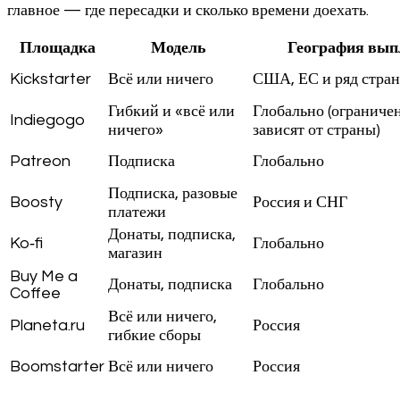
главное — где пересадки и сколько времени доехать.
Площадка
Модель
География вып
Kickstarter
Всё или ничего
США, ЕС и ряд стран
Гибкий и «всё или
Глобально (ограниче
Indiegogo
ничего»
зависят от страны)
Patreon
Подписка
Глобально
Подписка, разовые
Boosty
Россия и СНГ
платежи
Донаты, подписка,
Ko‑fi
Глобально
магазин
Buy Me a
Донаты, подписка
Глобально
Coffee
Всё или ничего,
Planeta.ru
Россия
гибкие сборы
Boomstarter
Всё или ничего
Россия