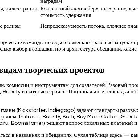
наградам
ты, иллюстрации,
Контентный «конвейер», выгорание, выс
стоимость удержания
е релизы
Непредсказуемость потока, сложнее пла
ворческие команды нередко совмещают разовые запуски пр
олько выбор площадки, но и архитектура обещаний: какие 
видам творческих проектов
, комиссии и инструментам для создателей. Разовый прод
, Boosty и сходные сервисы. Национальные площадки обл
агманы (Kickstarter, Indiegogo) задают стандарты разо
ервисы (Patreon, Boosty, Ko‑fi, Buy Me a Coffee, Subs
a.ru, Boomstarter) решают вопрос локальных платежей и
ься в названиях и обещаниях. Сухая таблица здесь — как 