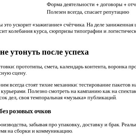
Форма деятельности + договоры + отч
Полезен всегда, спасает репутацию
это ускорит «зажигание» счётчика. На деле заниженная це
ит колебания курса, сюрпризы типографии и логистичес
е утонуть после успеха
отовки: прототипы, смета, календарь контента, воронка пр
сную сцену.
ним всегда стоят тихие механики: тестирование пакетов н
курьерами. Полезно смотреть на кампанию как на спектакл
сок дел, своя темпоральная «музыка» публикаций.
без розовых очков
изводства, забывая про упаковку, доставку и брак. Реаль
емя на сборки и коммуникацию.