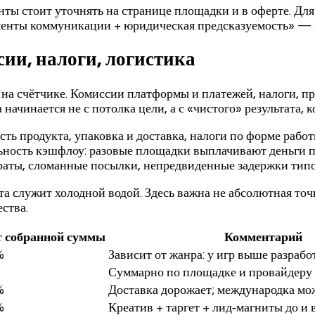
ты стоит уточнять на странице площадки и в оферте. Для
менты коммуникации + юридическая предсказуемость» — э
сии, налоги, логистика
на счётчике. Комиссии платформы и платежей, налоги, про
ачинается не с потолка цели, а с «чистого» результата, 
ь продукта, упаковка и доставка, налоги по форме работ
альность кэшфлоу: разовые площадки выплачивают деньги 
враты, сломанные посылки, непредвиденные задержки тип
а служит холодной водой. Здесь важна не абсолютная точ
ества.
т собранной суммы
Комментарий
%
Зависит от жанра: у игр выше разраб
Суммарно по площадке и провайдеру
%
Доставка дорожает; международка мо
%
Креатив + таргет + лид‑магниты до и 