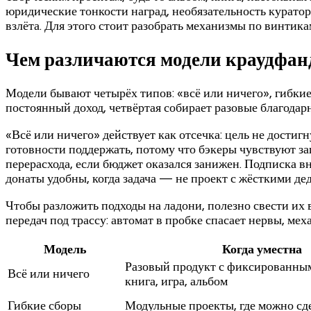
юридические тонкости наград, необязательность куратор
взлёта. Для этого стоит разобрать механизмы по винтика
Чем различаются модели краудфанди
Модели бывают четырёх типов: «всё или ничего», гибкие
постоянный доход, четвёртая собирает разовые благода
«Всё или ничего» действует как отсечка: цель не дост
готовности поддержать, потому что бэкеры чувствуют з
перерасхода, если бюджет оказался занижен. Подписка в
донаты удобны, когда задача — не проект с жёсткими де
Чтобы разложить подходы на ладони, полезно свести их в 
передач под трассу: автомат в пробке спасает нервы, ме
Модель
Когда уместна
Разовый продукт с фиксированны
Всё или ничего
книга, игра, альбом
Гибкие сборы
Модульные проекты, где можно сде