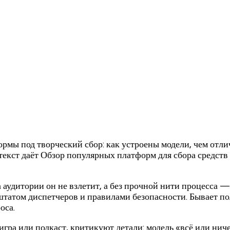
ормы под творческий сбор: как устроены модели, чем отл
текст даёт Обзор популярных платформ для сбора средств
а аудитории он не взлетит, а без прочной нити процесса 
штатом диспетчеров и правилами безопасности. Бывает по
оса.
 игра или подкаст, критикуют детали: модель «всё или нич