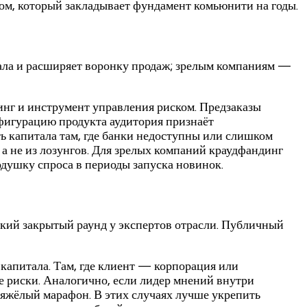
ом, который закладывает фундамент комьюнити на годы.
тала и расширяет воронку продаж; зрелым компаниям —
тинг и инструмент управления риском. Предзаказы
нфигурацию продукта аудитория признаёт
 капитала там, где банки недоступны или слишком
 а не из лозунгов. Для зрелых компаний краудфандинг
одушку спроса в периоды запуска новинок.
нький закрытый раунд у экспертов отрасли. Публичный
капитала. Там, где клиент — корпорация или
е риски. Аналогично, если лидер мнений внутри
тяжёлый марафон. В этих случаях лучше укрепить