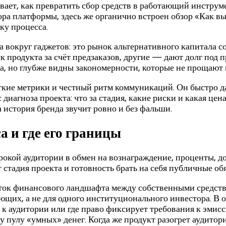
вает, как превратить сбор средств в работающий инстру
ра платформы, здесь же органично встроен обзор «Как в
ку процесса.
 вокруг гаджетов: это рынок альтернативного капитала 
уск продукта за счёт предзаказов, другие — дают долг под
са, но глубже видны закономерности, которые не прощают
ие метрики и честный ритм коммуникаций. Он быстро даё
 диагноза проекта: что за стадия, какие риски и какая це
 история бренда звучит ровно и без фальши.
а и где его границы
окой аудитории в обмен на вознаграждение, проценты, до
 стадия проекта и готовность брать на себя публичные обя
ток финансового ландшафта между собственными средства
щих, а не для одного институционального инвестора. В о
в к аудитории или где право фиксирует требования к эми
 пулу «умных» денег. Когда же продукт разогрет аудитори