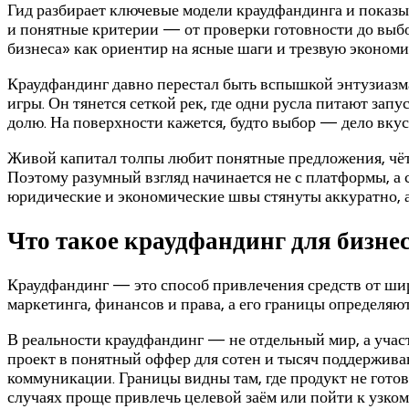
Гид разбирает ключевые модели краудфандинга и показы
и понятные критерии — от проверки готовности до выбо
бизнеса» как ориентир на ясные шаги и трезвую экономи
Краудфандинг давно перестал быть вспышкой энтузиазма
игры. Он тянется сеткой рек, где одни русла питают зап
долю. На поверхности кажется, будто выбор — дело вку
Живой капитал толпы любит понятные предложения, чётк
Поэтому разумный взгляд начинается не с платформы, а с
юридические и экономические швы стянуты аккуратно, а
Что такое краудфандинг для бизнес
Краудфандинг — это способ привлечения средств от шир
маркетинга, финансов и права, а его границы определяют
В реальности краудфандинг — не отдельный мир, а учас
проект в понятный оффер для сотен и тысяч поддерживаю
коммуникации. Границы видны там, где продукт не гото
случаях проще привлечь целевой заём или пойти к узкому