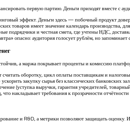
нансировать первую партию. Деньги приходят вместе с ауд
инговый эффект. Деньги здесь — побочный продукт довер
ческих товаров имеет значение календарь производства, 
 подрядчики и честная смета, где учтены НДС, доставка,
автра» опасно: аудитория голосует рублём, но запоминает
енег
тойчив, а маржа покрывает проценты и комиссию платфор
 считать оборотку, цикл оплаты поставщикам и налоговый
 ускорить закупку сырья без классических банковских за
ечение (уступка выручки, гарантия учредителей, товарный
 что накладывает требования к прозрачности отчётности
ирование и R&D, а метрики позволяют защищать оценку. И