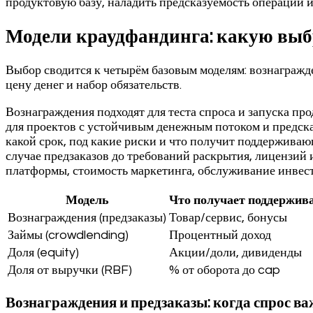
продуктовую базу, наладить предсказуемость операций и
Модели краудфандинга: какую выбр
Выбор сводится к четырём базовым моделям: вознагражден
цену денег и набор обязательств.
Вознаграждения подходят для теста спроса и запуска п
для проектов с устойчивым денежным потоком и предска
какой срок, под какие риски и что получит поддержива
случае предзаказов до требований раскрытия, лицензий
платформы, стоимость маркетинга, обслуживание инвест
Модель
Что получает поддержи
Вознаграждения (предзаказы)
Товар/сервис, бонусы
Займы (crowdlending)
Процентный доход
Доля (equity)
Акции/доли, дивиденды
Доля от выручки (RBF)
% от оборота до cap
Вознаграждения и предзаказы: когда спрос в