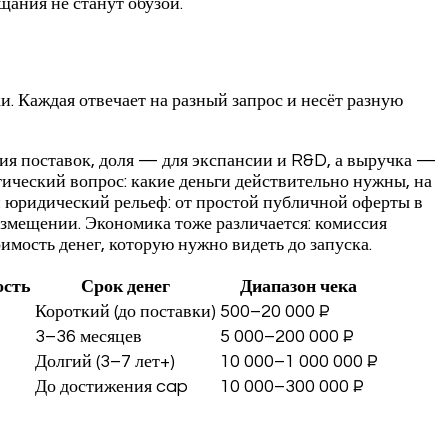
щания не станут обузой.
и. Каждая отвечает на разный запрос и несёт разную
ния поставок, доля — для экспансии и R&D, а выручка —
ический вопрос: какие деньги действительно нужны, на
й юридический рельеф: от простой публичной оферты в
азмещении. Экономика тоже различается: комиссия
ость денег, которую нужно видеть до запуска.
ость
Срок денег
Диапазон чека
Короткий (до поставки)
500–20 000 ₽
3–36 месяцев
5 000–200 000 ₽
Долгий (3–7 лет+)
10 000–1 000 000 ₽
До достижения cap
10 000–300 000 ₽