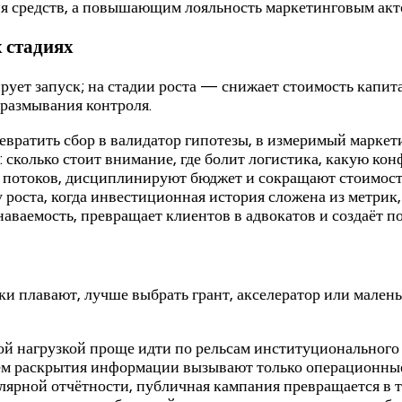
ия средств, а повышающим лояльность маркетинговым акт
 стадиях
рует запуск; на стадии роста — снижает стоимость капи
размывания контроля.
превратить сбор в валидатор гипотезы, в измеримый марке
 сколько стоит внимание, где болит логистика, какую ко
потоков, дисциплинируют бюджет и сокращают стоимость
роста, когда инвестиционная история сложена из метрик,
наваемость, превращает клиентов в адвокатов и создаёт п
вки плавают, лучше выбрать грант, акселератор или мале
й нагрузкой проще идти по рельсам институционального 
объём раскрытия информации вызывают только операционны
лярной отчётности, публичная кампания превращается в 