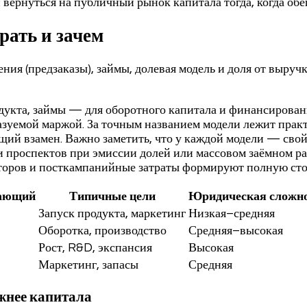
 вернуться на публичный рынок капитала тогда, когда обе
ать и зачем
ия (предзаказы), займы, долевая модель и доля от выручк
родукта, займы — для оборотного капитала и финансирова
зуемой маржой. За точным названием модели лежит практ
ющий взамен. Важно заметить, что у каждой модели — сво
 и проспектов при эмиссии долей или массовом заёмном р
оров и посткампанийные затраты формируют полную стоим
вающий
Типичные цели
Юридическая сложн
Запуск продукта, маркетинг
Низкая–средняя
Оборотка, производство
Средняя–высокая
Рост, R&D, экспансия
Высокая
Маркетинг, запасы
Средняя
ажнее капитала