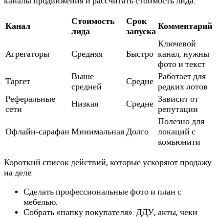
каналы продвижения и рассчитать стоимость лида.
Стоимость
Срок
Канал
Комментарий
лида
запуска
Ключевой
Агрегаторы
Средняя
Быстро
канал, нужны
фото и текст
Выше
Работает для
Таргет
Средне
средней
редких лотов
Реферальные
Зависит от
Низкая
Средне
сети
репутации
Полезно для
Офлайн‑сарафан
Минимальная
Долго
локаций с
комьюнити
Короткий список действий, которые ускоряют продажу
на деле:
Сделать профессиональные фото и план с
мебелью.
Собрать «папку покупателя»: ДДУ, акты, чеки