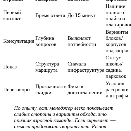
Наличие
Первый
полного
Время ответа
До 15 минут
контакт
прайса и
планирово
Варианты
Глубина
Выясняют
блоков/
Консультация
вопросов
потребности
корпусов
под запрос
Статус
Структура
Сначала
школы/
Показ
маршрута
инфраструктура
садика,
парковок
Условия
Прозрачность
Фикс в
Переговоры
рассрочки
скидки
допсоглашении
и штрафы
По опыту, если менеджер легко показывает
слабые стороны и варианты обхода, это
признак взрослой команды. Если скрывает —
смысла продолжать воронку нет. Рынок