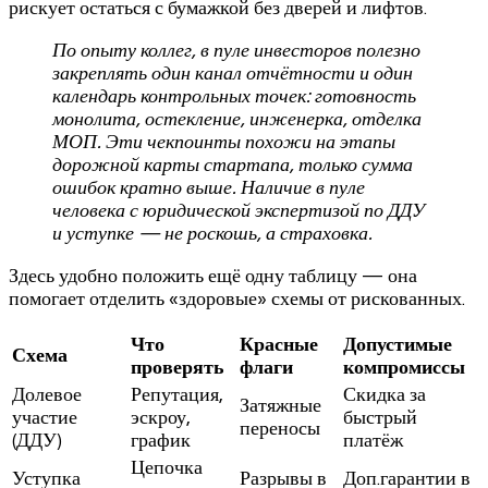
рискует остаться с бумажкой без дверей и лифтов.
По опыту коллег, в пуле инвесторов полезно
закреплять один канал отчётности и один
календарь контрольных точек: готовность
монолита, остекление, инженерка, отделка
МОП. Эти чекпоинты похожи на этапы
дорожной карты стартапа, только сумма
ошибок кратно выше. Наличие в пуле
человека с юридической экспертизой по ДДУ
и уступке — не роскошь, а страховка.
Здесь удобно положить ещё одну таблицу — она
помогает отделить «здоровые» схемы от рискованных.
Что
Красные
Допустимые
Схема
проверять
флаги
компромиссы
Долевое
Репутация,
Скидка за
Затяжные
участие
эскроу,
быстрый
переносы
(ДДУ)
график
платёж
Цепочка
Уступка
Разрывы в
Доп.гарантии в