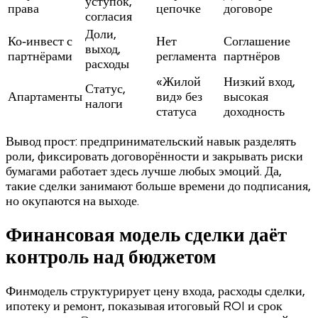
уступок,
права
цепочке
договоре
согласия
Доли,
Ко‑инвест с
Нет
Соглашение
выход,
партнёрами
регламента
партнёров
расходы
«Жилой
Низкий вход,
Статус,
Апартаменты
вид» без
высокая
налоги
статуса
доходность
Вывод прост: предпринимательский навык разделять
роли, фиксировать договорённости и закрывать риски
бумагами работает здесь лучше любых эмоций. Да,
такие сделки занимают больше времени до подписания,
но окупаются на выходе.
Финансовая модель сделки даёт
контроль над бюджетом
Финмодель структурирует цену входа, расходы сделки,
ипотеку и ремонт, показывая итоговый ROI и срок