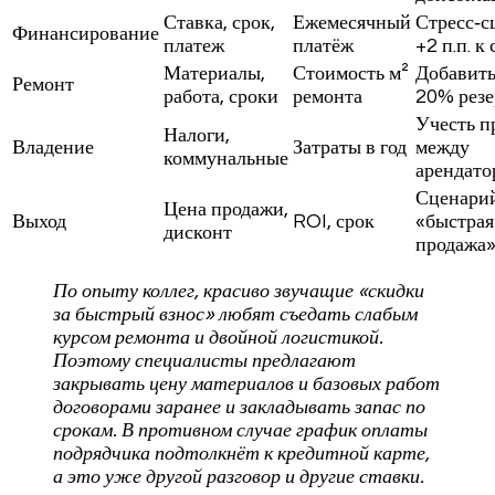
Ставка, срок,
Ежемесячный
Стресс‑с
Финансирование
платеж
платёж
+2 п.п. к
Материалы,
Стоимость м²
Добавить
Ремонт
работа, сроки
ремонта
20% резе
Учесть п
Налоги,
Владение
Затраты в год
между
коммунальные
арендато
Сценари
Цена продажи,
Выход
ROI, срок
«быстрая
дисконт
продажа
По опыту коллег, красиво звучащие «скидки
за быстрый взнос» любят съедать слабым
курсом ремонта и двойной логистикой.
Поэтому специалисты предлагают
закрывать цену материалов и базовых работ
договорами заранее и закладывать запас по
срокам. В противном случае график оплаты
подрядчика подтолкнёт к кредитной карте,
а это уже другой разговор и другие ставки.