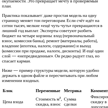
окупаемости. Это превращает мечту в проверяемый
план.
Практика показывает: даже простая модель на одну
страницу меняет тон переговорам. Если счёт идёт на
сотни тысяч, мелкие «ещё чуть-чуть» превращаются в
лишний год выплат. Эксперты советуют разбить
бюджет на четыре корзины: вход (первоначальный
взнос, комиссия банка), ремонт (материалы, работа),
владение (ипотека, налоги, содержание) и выход
(комиссии при продаже, налоги, дисконты). И ещё один
слой — «непредвиденные». Он редко радует глаз, но
спасает карман.
Ниже — пример структуры модели, которую удобно
держать в одном файле и пересчитывать при любом
изменении входных.
Блок
Переменные
Метрика
Коммент
Фиксиро
Стоимость м²,
Сумма
Цена входа
скидку в
скидка, взнос
сделки
допсогл